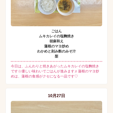
ごはん
ムキカレイの塩麴焼き
胡麻和え
蓮根のマヨ炒め
わかめと刻み麩のみそ汁
梨
今日は、ふんわりと焼きあがったムキカレイの塩麴焼き
です☆優しい味わいでごはんが進みます♬蓮根のマヨ炒
めは、蓮根の食感がクセになる一品です♡
10月27日