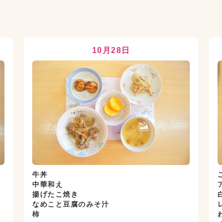
10月28日
牛丼
中華和え
揚げたこ焼き
なめこと豆腐のみそ汁
柿