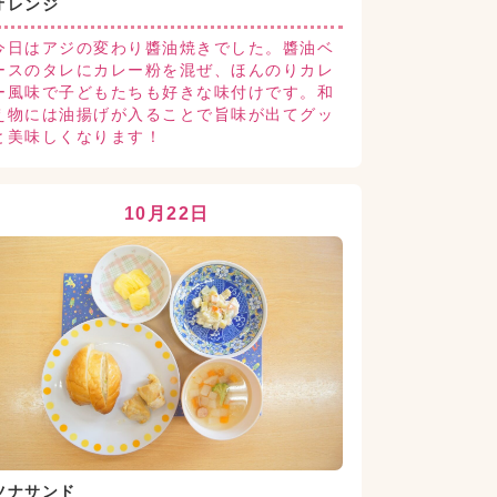
オレンジ
今日はアジの変わり醬油焼きでした。醬油ベ
ースのタレにカレー粉を混ぜ、ほんのりカレ
ー風味で子どもたちも好きな味付けです。和
え物には油揚げが入ることで旨味が出てグッ
と美味しくなります！
10月22日
ツナサンド