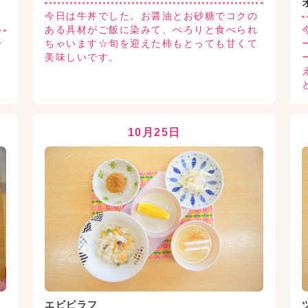
今日は牛丼でした。お醤油とお砂糖でコクの
ある具材がご飯に染みて、ぺろりと食べられ
テ
ちゃいます☆旬を迎えた柿もとっても甘くて
の
美味しいです。
ラ
10月25日
エビピラフ