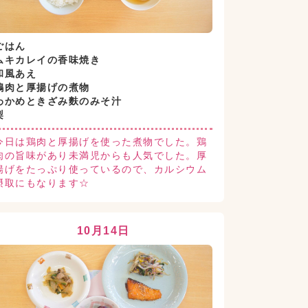
ごはん
ムキカレイの香味焼き
和風あえ
鶏肉と厚揚げの煮物
わかめときざみ麩のみそ汁
梨
今日は鶏肉と厚揚げを使った煮物でした。鶏
肉の旨味があり未満児からも人気でした。厚
揚げをたっぷり使っているので、カルシウム
摂取にもなります☆
10月14日