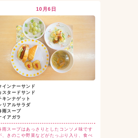
10月6日
ウインナーサンド
カスタードサンド
チキンナゲット
シリアルサラダ
春雨スープ
ナイアガラ
春雨スープはあっさりとしたコンソメ味です
が、きのこや野菜などがたっぷり入り、食べ