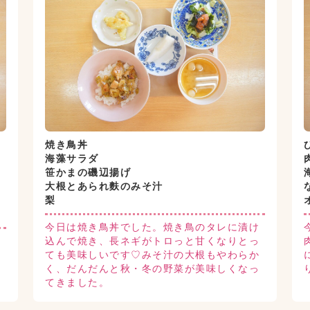
焼き鳥丼
海藻サラダ
笹かまの磯辺揚げ
大根とあられ麩のみそ汁
梨
今日は焼き鳥丼でした。焼き鳥のタレに漬け
込んで焼き、長ネギがトロっと甘くなりとっ
。
ても美味しいです♡みそ汁の大根もやわらか
し
く、だんだんと秋・冬の野菜が美味しくなっ
てきました。