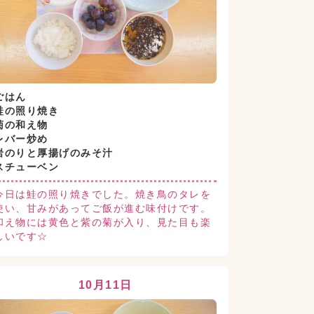
ごはん
鮭の照り焼き
菊の和え物
レバー炒め
岩のりと厚揚げのみそ汁
スチューベン
今日は鮭の照り焼きでした。焼き鳥のタレを
使い、甘みがあってご飯が進む味付けです。
和え物には黄色と紫の菊が入り、見た目も楽
しいです☆
10月11日