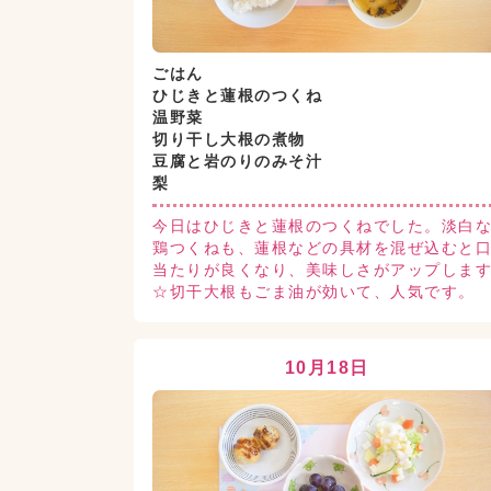
ごはん
ひじきと蓮根のつくね
温野菜
切り干し大根の煮物
豆腐と岩のりのみそ汁
梨
今日はひじきと蓮根のつくねでした。淡白
鶏つくねも、蓮根などの具材を混ぜ込むと
当たりが良くなり、美味しさがアップしま
☆切干大根もごま油が効いて、人気です。
10月18日