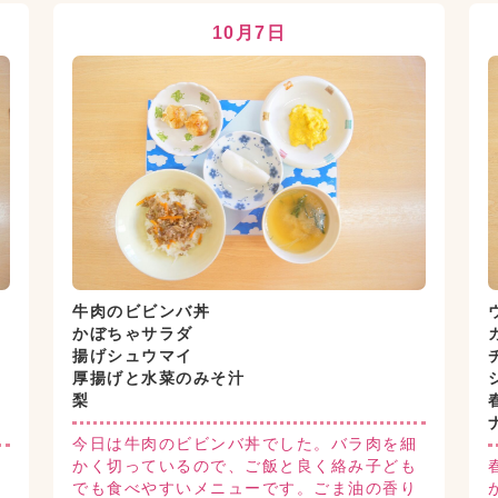
10月7日
牛肉のビビンバ丼
かぼちゃサラダ
揚げシュウマイ
厚揚げと水菜のみそ汁
梨
今日は牛肉のビビンバ丼でした。バラ肉を細
と
かく切っているので、ご飯と良く絡み子ども
味
でも食べやすいメニューです。ごま油の香り