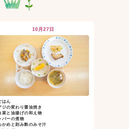
10月27日
ごはん
アジの変わり醤油焼き
白菜と油揚げの和え物
レバーの煮物
わかめと刻み麩のみそ汁