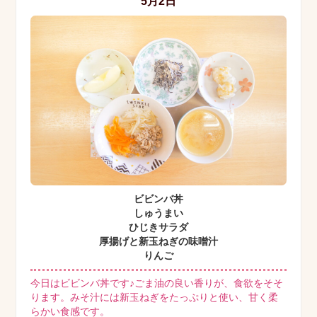
5月2日
ビビンバ丼
しゅうまい
ひじきサラダ
厚揚げと新玉ねぎの味噌汁
りんご
今日はビビンバ丼です♪ごま油の良い香りが、食欲をそそ
ります。みそ汁には新玉ねぎをたっぷりと使い、甘く柔
らかい食感です。