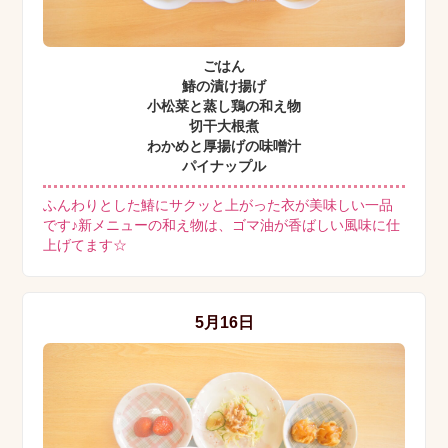
ごはん
鰆の漬け揚げ
小松菜と蒸し鶏の和え物
切干大根煮
わかめと厚揚げの味噌汁
パイナップル
ふんわりとした鰆にサクッと上がった衣が美味しい一品
です♪新メニューの和え物は、ゴマ油が香ばしい風味に仕
上げてます☆
5月16日