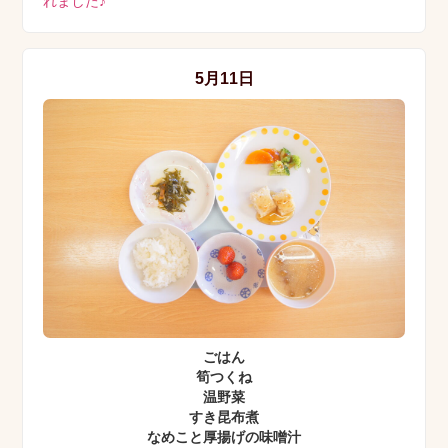
れました♪
5月11日
ごはん
筍つくね
温野菜
すき昆布煮
なめこと厚揚げの味噌汁