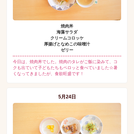
焼肉丼
海藻サラダ
クリームコロッケ
厚揚げとなめこの味噌汁
ゼリー
今日は、焼肉丼でした。焼肉のタレがご飯に染みて、コ
クも出ていて子どもたちもペロッと食べていました☆暑
くなってきましたが、食欲旺盛です！
5月24日