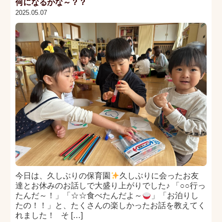
何になるかな～？？
2025.05.07
今日は、久しぶりの保育園
久しぶりに会ったお友
達とお休みのお話しで大盛り上がりでした♪ 「○○行っ
たんだ～！」「☆☆食べたんだよ～
」「お泊りし
たの！！」と、たくさんの楽しかったお話を教えてく
れました！ そ […]