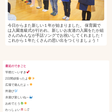
今日からまた新しい１年が始まりました。 保育園で
は入園進級式が行われ、新しいお友達の入園をたか組
さんのみんなが手話ソングでお祝いしてくれました！
これから１年たくさんの思い出をつくりましょう！
最近のできごと
竿燈だ～いすき
2日間頑張ったよ
広場で遊んだよ～
外遊び
水遊び楽しいね～
おめでとう
わっしょい
⋆͛