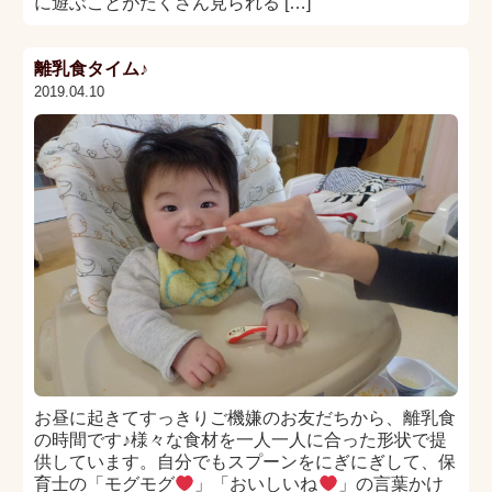
に遊ぶことがたくさん見られる […]
離乳食タイム♪
2019.04.10
お昼に起きてすっきりご機嫌のお友だちから、離乳食
の時間です♪様々な食材を一人一人に合った形状で提
供しています。自分でもスプーンをにぎにぎして、保
育士の「モグモグ
」「おいしいね
」の言葉かけ