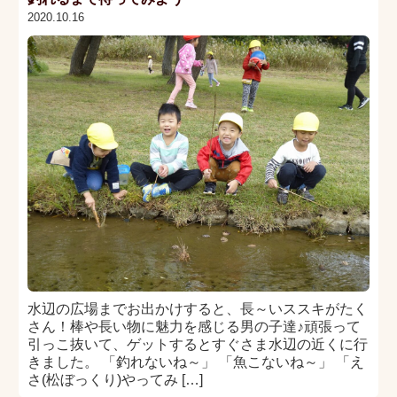
2020.10.16
水辺の広場までお出かけすると、長～いススキがたく
さん！棒や長い物に魅力を感じる男の子達♪頑張って
引っこ抜いて、ゲットするとすぐさま水辺の近くに行
きました。 「釣れないね～」 「魚こないね～」 「え
さ(松ぼっくり)やってみ […]