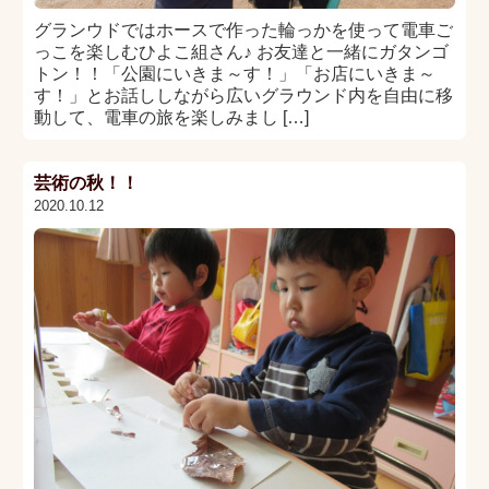
グランウドではホースで作った輪っかを使って電車ご
っこを楽しむひよこ組さん♪ お友達と一緒にガタンゴ
トン！！「公園にいきま～す！」「お店にいきま～
す！」とお話ししながら広いグラウンド内を自由に移
動して、電車の旅を楽しみまし […]
芸術の秋！！
2020.10.12