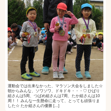
運動会では出来なかった、マラソン大会をしました☆
朝からみんな、ソワソワ、ドキドキ・・・♡ ひばり
組さんは5周、つばめ組さんは7周、たか組さんは10
周！！ みんな一生懸命に走って、とっても頑張りま
した☆ たか組さんの優勝 […]