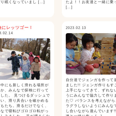
り眠くなっていまし […]
たよ！！お友達と一緒に乗
[…]
険にレッツゴー！
2023.02.13
3.02.14
自分達でジェンガを作って
の中にも新しく滑れる場所が
ました!! ジェンガ作りもす
いか、みんなで探検に行って
上手になってきて、ずれな
ました。 見つけるダッシュで
うにみんなで協力して作り
かい、滑り具合いを確かめる
た♡ バランスを考えながら
どもたち。滑るだけでなく、
ラグラしないようにみんな
んなで寝転びゴロゴロ転がっ
し合いながら遊んでいます!!