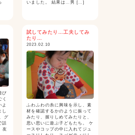
っ
いました。 結果は…男 […]
試してみたり…工夫してみ
たり…
2023.02.10
遊び
ごく
いよ
ふわふわの糸に興味を示し、素
まし
材を確認するかのように振って
、グ
みたり、握りしめてみたりと、
で話
思い思いに遊ぶ子どもたち。 ケ
 友
ースやコップの中に入れてジュ