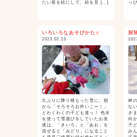
たい形を絵にして、絵を見 […]
っぴ
いろいろなあそびかた♬
探
2023.02.15
202
久ぶりに降り積もった雪に、朝
林
から「そろそろお外いこー！」
な
とわくわくの子ども達っ！ 色水
き
を使って雪遊びをしていたお友
向
達は、「きいろ」と「あお」を
子
混ぜると「みどり」になること
み