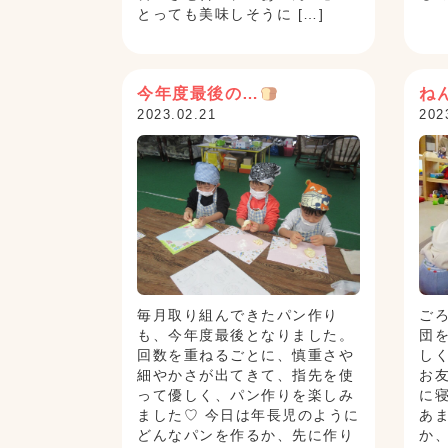
とっても美味しそうに […]
今年度最後の…
ね
2023.02.21
202
毎月取り組んできたパン作り
ご
も、今年度最後となりました。
団
回数を重ねるごとに、慎重さや
し
細やかさが出てきて、指先を使
お
って優しく、パン作りを楽しみ
に
ました♡ 今日は年長児のように
あ
どんなパンを作るか、先に作り
か