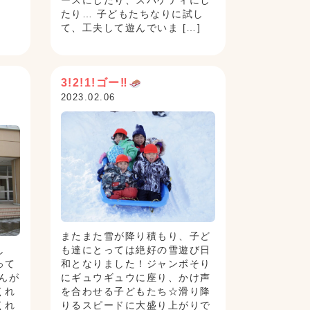
ースにしたり、スパゲティにし
たり… 子どもたちなりに試し
て、工夫して遊んでいま […]
3!2!1!ゴー‼
2023.02.06
またまた雪が降り積もり、子ど
し
も達にとっては絶好の雪遊び日
って
和となりました！ジャンボそり
んが
にギュウギュウに座り、かけ声
くれ
を合わせる子どもたち☆滑り降
くれ
りるスピードに大盛り上がりで