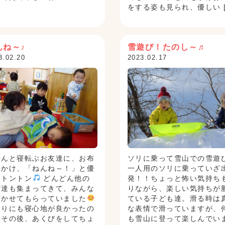
をする姿も見られ、優しい [
んね～♪
雪遊び！たのし～♬
3.02.20
2023.02.17
ろんと寝転ぶお友達に、お布
ソリに乗って雪山での雪遊
をかけ、「ねんね～！」と優
一人用のソリに乗っていざ
くトントン
どんどん他の
発！！ちょっと怖い気持ち
友達も集まってきて、みんな
りながら、楽しい気持ちが
寝かせてもらっていました
ている子ども達。滑る時は
まりにも寝心地が良かったの
な表情で滑っていますが、
、その後、あくびをしてちょ
も雪山に登って楽しんでい