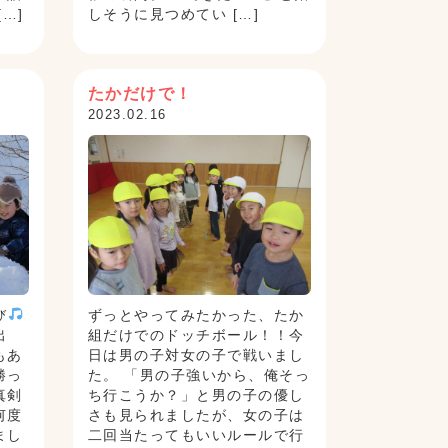
…]
しそうに見つめてい […]
たかだけで！
2023.02.16
び
ずっとやってみたかった、たか
出
組だけでのドッチボール！！今
もあ
日は男の子対女の子で戦いまし
勝っ
た。 「男の子強いから、俺そっ
真剣
ち行こうか？」と男の子の優し
何度
さも見られましたが、女の子は
まし
二回当たってもいいルールで行