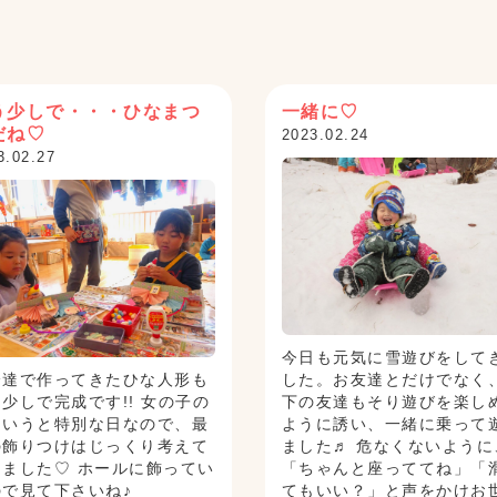
う少しで・・・ひなまつ
一緒に♡
だね♡
2023.02.24
3.02.27
今日も元気に雪遊びをして
分達で作ってきたひな人形も
した。お友達とだけでなく
少しで完成です!! 女の子の
下の友達もそり遊びを楽し
というと特別な日なので、最
ように誘い、一緒に乗って
の飾りつけはじっくり考えて
ました♬ 危なくないように
りました♡ ホールに飾ってい
「ちゃんと座っててね」「
ので見て下さいね♪
てもいい？」と声をかけお