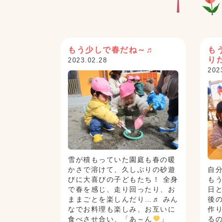
もう少しで春だね～♬
も
り
2023.02.28
202
雪が積もっていた園庭も春の暖
かさで溶けて、久しぶりの砂遊
自
びに大喜びの子どもたち！ 全身
もう
で春を感じ、走り回ったり、お
日
ままごとを楽しんだり…♬ みん
後
なでお料理も楽しみ、お互いに
作
食べさせ合い、「あ～ん
」
る