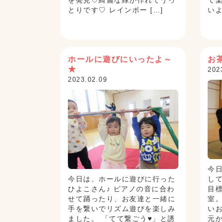
を発見♡綺麗な緑が作れてうっ
て
とりです♡ レインボー […]
いよ
ホールに遊びにいったよ～
お
★
202
2023.02.09
今
今日は、ホールに遊びに行った
し
ひよこさん♪ ピアノの音に合わ
目
せて踊ったり、お友達と一緒に
室
手を繋いでリズム遊びを楽しみ
い
ました。 「てて繋ごう♥」と誘
元