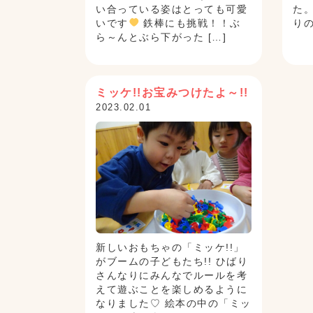
い合っている姿はとっても可愛
た
いです
鉄棒にも挑戦！！ぶ
り
ら～んとぶら下がった […]
ミッケ!!お宝みつけたよ～!!
2023.02.01
新しいおもちゃの「ミッケ!!」
がブームの子どもたち!! ひばり
さんなりにみんなでルールを考
えて遊ぶことを楽しめるように
なりました♡ 絵本の中の「ミッ