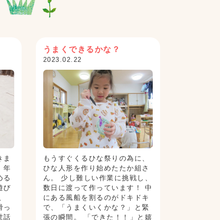
うまくできるかな？
2023.02.22
きま
もうすぐくるひな祭りの為に、
、年
ひな人形を作り始めたたか組さ
める
ん。 少し難しい作業に挑戦し、
遊び
数日に渡って作っています！ 中
、
にある風船を割るのがドキドキ
滑っ
で、「うまくいくかな？」と緊
世話
張の瞬間。 「できた！！」と嬉