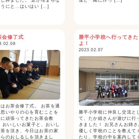
楽しみました。 足が埋まらな
達と一緒に作っ […]
うにと…はいはい […]
茶会修了式
勝平小学校へ行ってきた
よ！
3.02.08
2023.02.07
日はお茶会修了式。 お茶を通
て思いやりの心を育むことを
勝平小学校に仲良し交流と
標に頑張ってきたお茶会教
て、たか組さんが遊びに行
。 おいしいお菓子と、おいし
きました！ お兄さんお姉さ
お茶を頂き、今日はお茶の家
優しく学校のことを教えて
からのおしるしを頂きまし
たり、学校の中を案内して