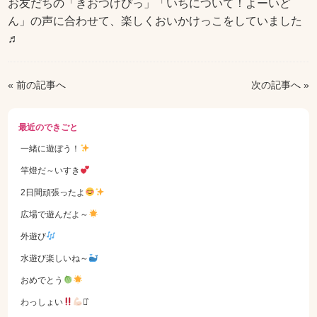
お友だちの「きおつけぴっ」「いちについて！よーいど
ん」の声に合わせて、楽しくおいかけっこをしていました
♬
« 前の記事へ
次の記事へ »
最近のできごと
一緒に遊ぼう！
竿燈だ～いすき
2日間頑張ったよ
広場で遊んだよ～
外遊び
水遊び楽しいね～
おめでとう
わっしょい
⋆͛