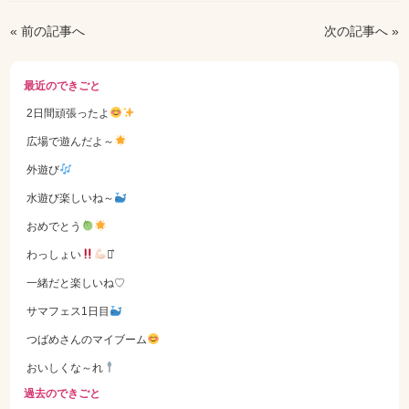
« 前の記事へ
次の記事へ »
最近のできごと
2日間頑張ったよ
広場で遊んだよ～
外遊び
水遊び楽しいね～
おめでとう
わっしょい
⋆͛
一緒だと楽しいね♡
サマフェス1日目
つばめさんのマイブーム
おいしくな～れ
過去のできごと