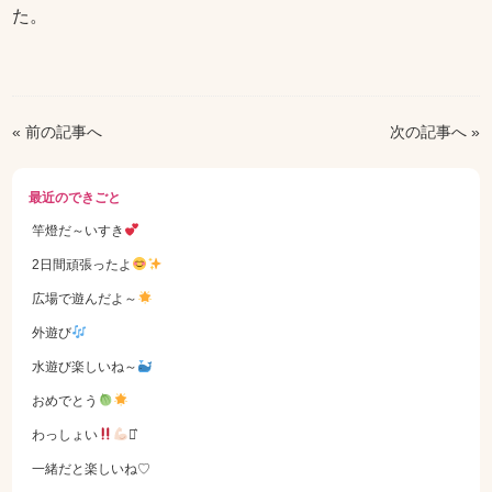
た。
« 前の記事へ
次の記事へ »
最近のできごと
竿燈だ～いすき
2日間頑張ったよ
広場で遊んだよ～
外遊び
水遊び楽しいね～
おめでとう
わっしょい
⋆͛
一緒だと楽しいね♡