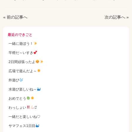
« 前の記事へ
次の記事へ »
最近のできごと
一緒に遊ぼう！
竿燈だ～いすき
2日間頑張ったよ
広場で遊んだよ～
外遊び
水遊び楽しいね～
おめでとう
わっしょい
⋆͛
一緒だと楽しいね♡
サマフェス1日目