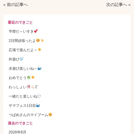
« 前の記事へ
次の記事へ »
最近のできごと
竿燈だ～いすき
2日間頑張ったよ
広場で遊んだよ～
外遊び
水遊び楽しいね～
おめでとう
わっしょい
⋆͛
一緒だと楽しいね♡
サマフェス1日目
つばめさんのマイブーム
過去のできごと
2026年8月