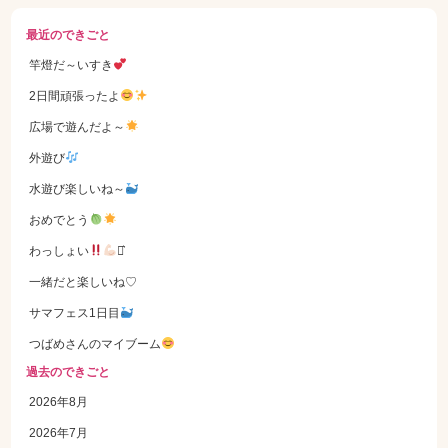
最近のできごと
竿燈だ～いすき
2日間頑張ったよ
広場で遊んだよ～
外遊び
水遊び楽しいね～
おめでとう
わっしょい
⋆͛
一緒だと楽しいね♡
サマフェス1日目
つばめさんのマイブーム
過去のできごと
2026年8月
2026年7月