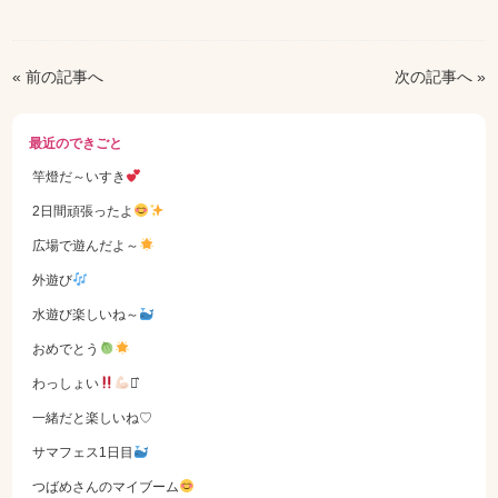
« 前の記事へ
次の記事へ »
最近のできごと
竿燈だ～いすき
2日間頑張ったよ
広場で遊んだよ～
外遊び
水遊び楽しいね～
おめでとう
わっしょい
⋆͛
一緒だと楽しいね♡
サマフェス1日目
つばめさんのマイブーム