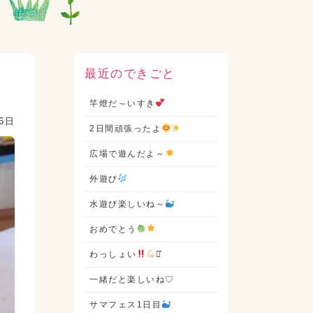
最近のできごと
竿燈だ～いすき
16日
2日間頑張ったよ
広場で遊んだよ～
外遊び
水遊び楽しいね～
おめでとう
わっしょい
⋆͛
一緒だと楽しいね♡
サマフェス1日目