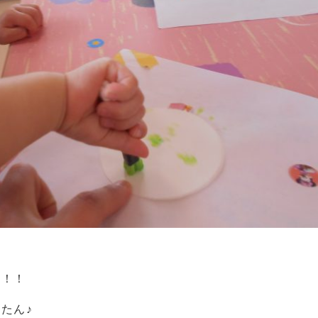
！！！
たん♪