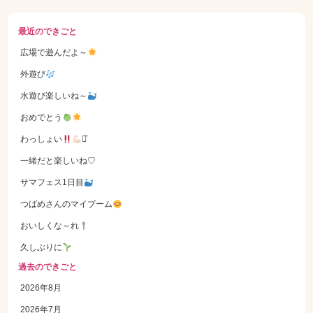
最近のできごと
広場で遊んだよ～
外遊び
水遊び楽しいね～
おめでとう
わっしょい
⋆͛
一緒だと楽しいね♡
サマフェス1日目
つばめさんのマイブーム
おいしくな～れ
久しぶりに
過去のできごと
2026年8月
2026年7月