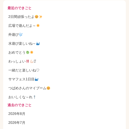
最近のできごと
2日間頑張ったよ
広場で遊んだよ～
外遊び
水遊び楽しいね～
おめでとう
わっしょい
⋆͛
一緒だと楽しいね♡
サマフェス1日目
つばめさんのマイブーム
おいしくな～れ
過去のできごと
2026年8月
2026年7月