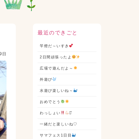
最近のできごと
竿燈だ～いすき
19日
2日間頑張ったよ
広場で遊んだよ～
外遊び
水遊び楽しいね～
おめでとう
わっしょい
⋆͛
一緒だと楽しいね♡
サマフェス1日目