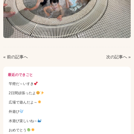
« 前の記事へ
次の記事へ »
最近のできごと
竿燈だ～いすき
2日間頑張ったよ
広場で遊んだよ～
外遊び
水遊び楽しいね～
おめでとう